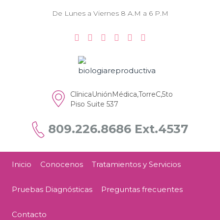
De Lunes a Viernes 8 A.M a 6 P.M
ClínicaUniónMédica,TorreC,5to
Piso Suite 537
809.226.8686 Ext.4537
Inicio
Conocenos
Tratamientos y Servicios
Pruebas Diagnósticas
Preguntas frecuentes
Contacto