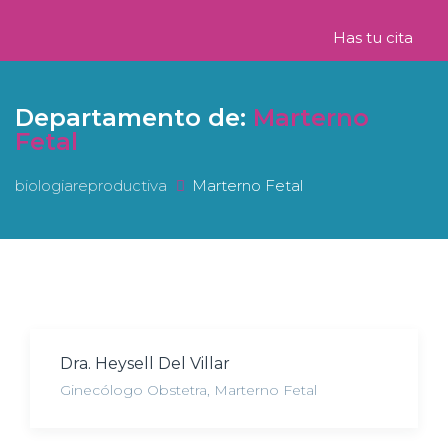
Has tu cita
Departamento de:
Marterno
Fetal
biologiareproductiva
Marterno Fetal
Dra. Heysell Del Villar
Ginecólogo Obstetra
,
Marterno Fetal