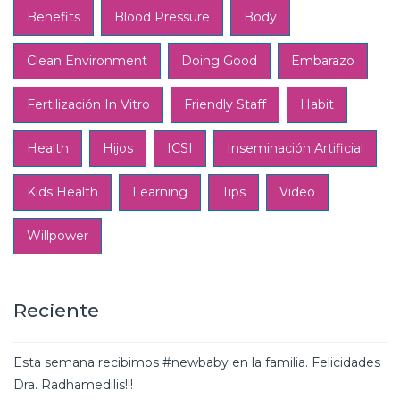
Benefits
Blood Pressure
Body
Clean Environment
Doing Good
Embarazo
Fertilización In Vitro
Friendly Staff
Habit
Health
Hijos
ICSI
Inseminación Artificial
Kids Health
Learning
Tips
Video
Willpower
Reciente
Esta semana recibimos #newbaby en la familia. Felicidades
Dra. Radhamedilis!!!