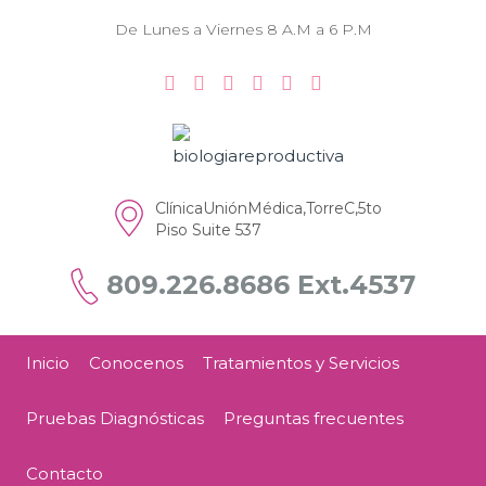
De Lunes a Viernes 8 A.M a 6 P.M
ClínicaUniónMédica,TorreC,5to
Piso Suite 537
809.226.8686 Ext.4537
Inicio
Conocenos
Tratamientos y Servicios
Pruebas Diagnósticas
Preguntas frecuentes
Contacto