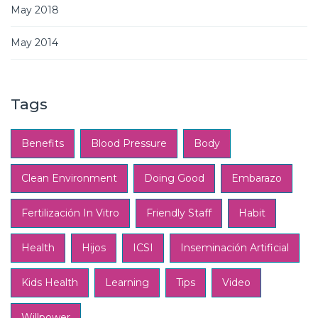
May 2018
May 2014
Tags
Benefits
Blood Pressure
Body
Clean Environment
Doing Good
Embarazo
Fertilización In Vitro
Friendly Staff
Habit
Health
Hijos
ICSI
Inseminación Artificial
Kids Health
Learning
Tips
Video
Willpower