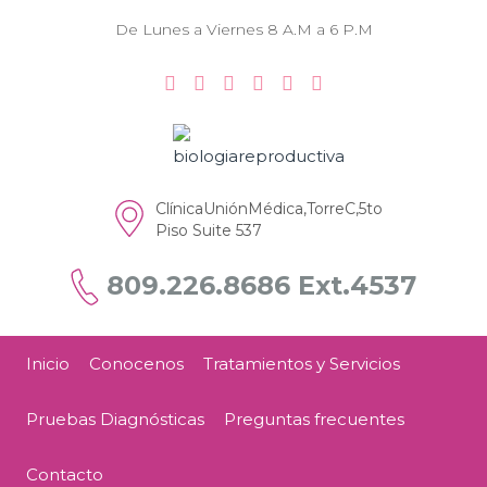
De Lunes a Viernes 8 A.M a 6 P.M
ClínicaUniónMédica,TorreC,5to
Piso Suite 537
809.226.8686 Ext.4537
Inicio
Conocenos
Tratamientos y Servicios
Pruebas Diagnósticas
Preguntas frecuentes
Contacto