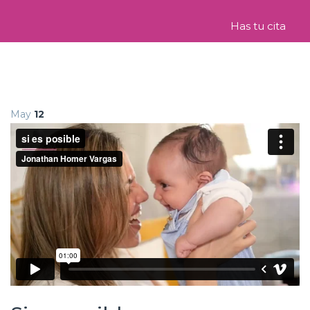
Has tu cita
May
12