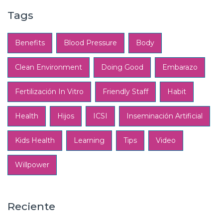
Tags
Benefits
Blood Pressure
Body
Clean Environment
Doing Good
Embarazo
Fertilización In Vitro
Friendly Staff
Habit
Health
Hijos
ICSI
Inseminación Artificial
Kids Health
Learning
Tips
Video
Willpower
Reciente