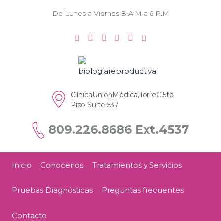
De Lunes a Viernes 8 A.M a 6 P.M
ClínicaUniónMédica,TorreC,5to
Piso Suite 537
809.226.8686 Ext.4537
Inicio
Conocenos
Tratamientos y Servicios
Pruebas Diagnósticas
Preguntas frecuentes
Contacto